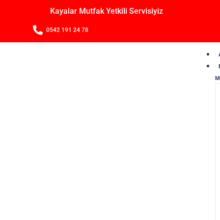
Kayalar Mutfak Yetkili Servisiyiz
0542 191 24 78
M