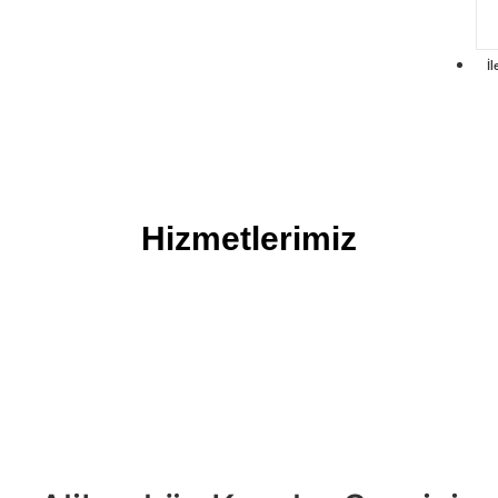
İl
Hizmetlerimiz