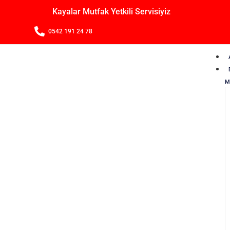
Kayalar Mutfak Yetkili Servisiyiz
0542 191 24 78
M