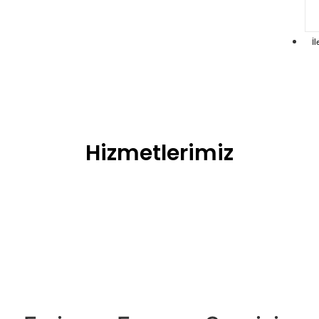
İl
Hizmetlerimiz