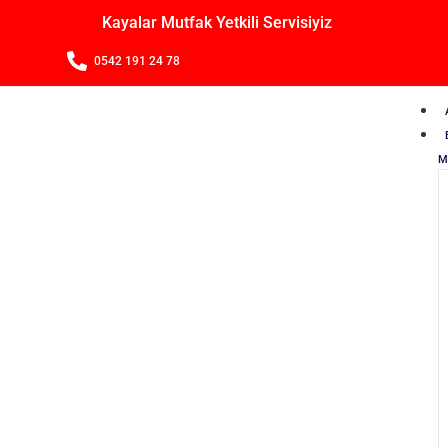
Kayalar Mutfak Yetkili Servisiyiz
0542 191 24 78
M