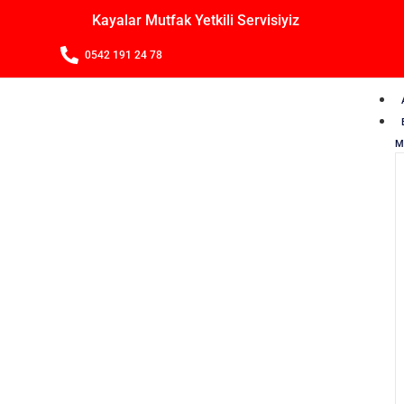
Kayalar Mutfak Yetkili Servisiyiz
0542 191 24 78
M