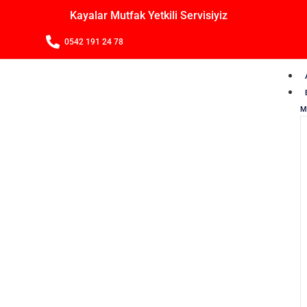
Kayalar Mutfak Yetkili Servisiyiz
0542 191 24 78
M