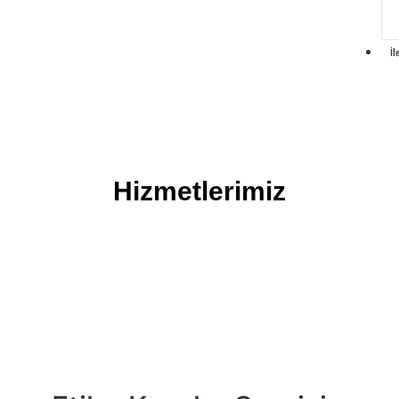
İl
Hizmetlerimiz