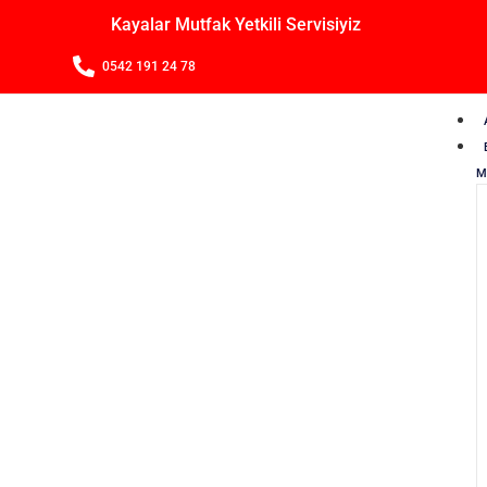
Kayalar Mutfak Yetkili Servisiyiz
0542 191 24 78
M