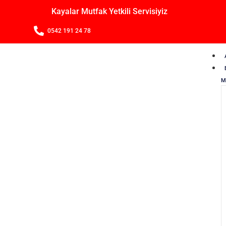
Kayalar Mutfak Yetkili Servisiyiz
0542 191 24 78
M