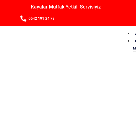
Kayalar Mutfak Yetkili Servisiyiz
0542 191 24 78
M