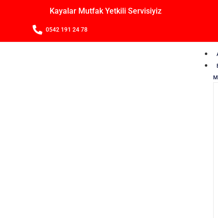
Kayalar Mutfak Yetkili Servisiyiz
0542 191 24 78
M