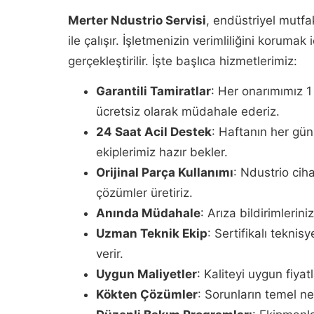
Merter Ndustrio Servisi
, endüstriyel mutf
ile çalışır. İşletmenizin verimliliğini korumak
gerçekleştirilir. İşte başlıca hizmetlerimiz:
Garantili Tamiratlar
: Her onarımımız 1 
ücretsiz olarak müdahale ederiz.
24 Saat Acil Destek
: Haftanın her gü
ekiplerimiz hazır bekler.
Orijinal Parça Kullanımı
: Ndustrio ciha
çözümler üretiriz.
Anında Müdahale
: Arıza bildirimlerin
Uzman Teknik Ekip
: Sertifikalı tekni
verir.
Uygun Maliyetler
: Kaliteyi uygun fiya
Kökten Çözümler
: Sorunların temel ne