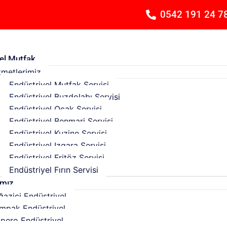
0542 191 24 7
el Mutfak
zmetlerimiz
Endüstriyel Mutfak Servisi
Endüstriyel Buzdolabı Servisi
Endüstriyel Ocak Servisi
Endüstriyel Benmari Servisi
Endüstriyel Kuzine Servisi
Endüstriyel Izgara Servisi
Endüstriyel Fritöz Servisi
Endüstriyel Fırın Servisi
ımız
ğaziçi Endüstriyel
mpak Endüstriyel
pero Endüstriyel