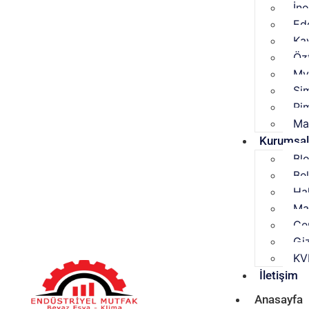
İn
Ed
Ka
Özt
My
Si
Pi
Ma
Kurumsa
Bl
Be
Ha
Ma
Çer
Giz
KV
İletişim
Anasayfa