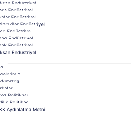
oksan Endüstriyel
esa Endüstriyel
yalar Endüstriyel
iryakiler Endüstriyel
co Endüstriyel
mag Endüstriyel
mak Endüstriyel
ksan Endüstriyel
l
og
lgelerimiz
kkımızda
rkalar
ez Politikası
lilik Politikası
KK Aydınlatma Metni