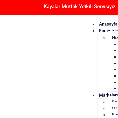
Kayalar Mutfak Yetkili Servisiyiz
Anasayfa
Endüstriy
Hi
Markalar
Bo
Da
Em