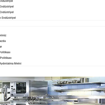
ndüstriyel
Endüstriyel
Endüstriyel
 Endüstriyel
erimiz
ızda
ar
olitikası
 Politikası
ydınlatma Metni