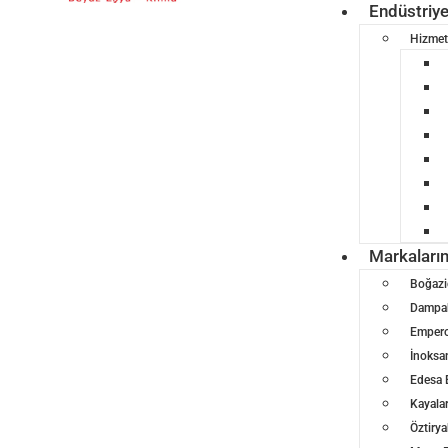
Endüstriy
Hizmet
Markaları
Boğazi
Dampak
Empero
İnoksa
Edesa 
Kayalar
Öztirya