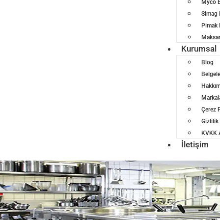
Myco E
Simag 
Pimak 
Maksan
Kurumsal
Blog
Belgel
Hakkım
Markal
Çerez P
Gizlilik
KVKK A
İletişim