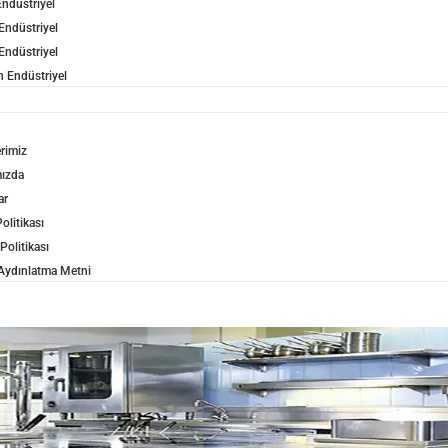
ndüstriyel
Endüstriyel
Endüstriyel
 Endüstriyel
erimiz
ızda
ar
olitikası
 Politikası
ydınlatma Metni