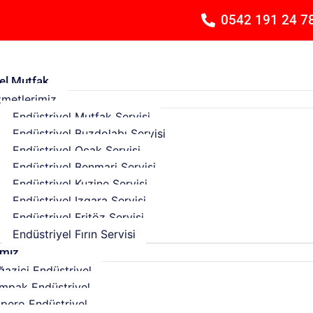
0542 191 24 7
el Mutfak
zmetlerimiz
Endüstriyel Mutfak Servisi
Endüstriyel Buzdolabı Servisi
Endüstriyel Ocak Servisi
Endüstriyel Benmari Servisi
Endüstriyel Kuzine Servisi
Endüstriyel Izgara Servisi
Endüstriyel Fritöz Servisi
Endüstriyel Fırın Servisi
ımız
ğaziçi Endüstriyel
mpak Endüstriyel
pero Endüstriyel