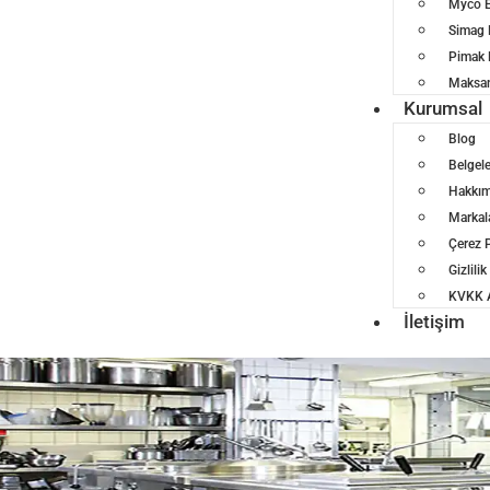
Myco E
Simag 
Pimak 
Maksan
Kurumsal
Blog
Belgel
Hakkım
Markal
Çerez P
Gizlilik
KVKK A
İletişim