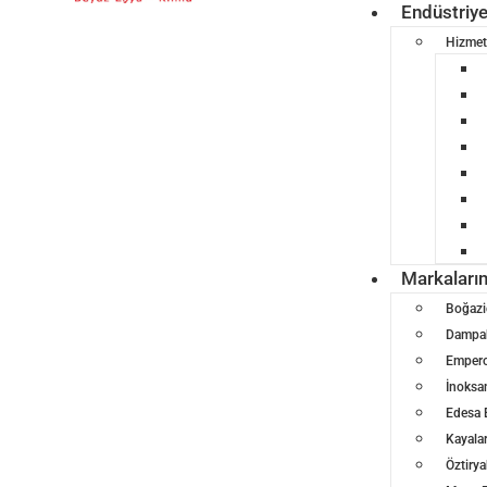
Endüstriy
Hizmet
Markaları
Boğazi
Dampak
Empero
İnoksa
Edesa 
Kayalar
Öztirya