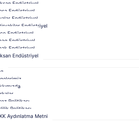
oksan Endüstriyel
esa Endüstriyel
yalar Endüstriyel
iryakiler Endüstriyel
co Endüstriyel
mag Endüstriyel
mak Endüstriyel
ksan Endüstriyel
l
og
lgelerimiz
kkımızda
rkalar
ez Politikası
lilik Politikası
KK Aydınlatma Metni