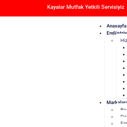
Kayalar Mutfak Yetkili Servisiyiz
Anasayfa
Endüstriy
Hi
Markalar
Bo
Da
Em