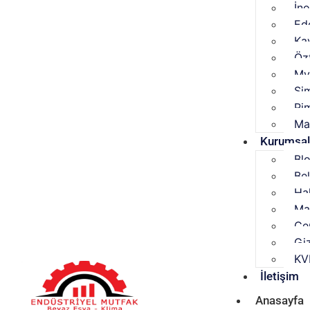
İn
Ed
Ka
Özt
My
Si
Pi
Ma
Kurumsa
Bl
Be
Ha
Ma
Çer
Giz
KV
İletişim
Anasayfa