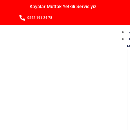
Kayalar Mutfak Yetkili Servisiyiz
0542 191 24 78
M