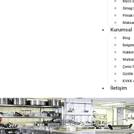
Myco E
Simag 
Pimak 
Maksan
Kurumsal
Blog
Belgel
Hakkım
Markal
Çerez P
Gizlilik
KVKK A
İletişim