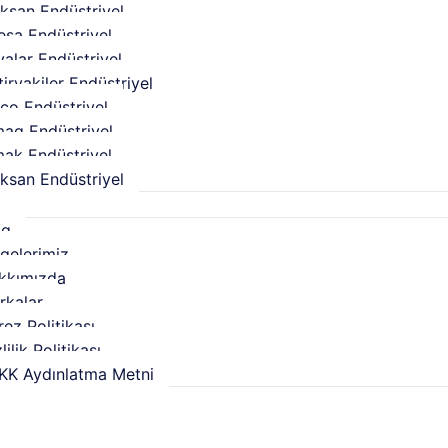
oksan Endüstriyel
esa Endüstriyel
yalar Endüstriyel
iryakiler Endüstriyel
co Endüstriyel
mag Endüstriyel
mak Endüstriyel
ksan Endüstriyel
l
og
lgelerimiz
kkımızda
rkalar
ez Politikası
lilik Politikası
KK Aydınlatma Metni