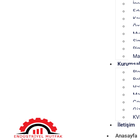
İn
Ed
Ka
Özt
My
Si
Pi
Ma
Kurumsa
Bl
Be
Ha
Ma
Çer
Giz
KV
İletişim
Anasayfa