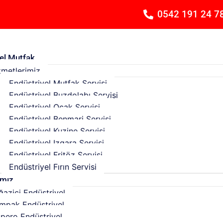
0542 191 24 7
el Mutfak
zmetlerimiz
Endüstriyel Mutfak Servisi
Endüstriyel Buzdolabı Servisi
Endüstriyel Ocak Servisi
Endüstriyel Benmari Servisi
Endüstriyel Kuzine Servisi
Endüstriyel Izgara Servisi
Endüstriyel Fritöz Servisi
Endüstriyel Fırın Servisi
ımız
ğaziçi Endüstriyel
mpak Endüstriyel
pero Endüstriyel