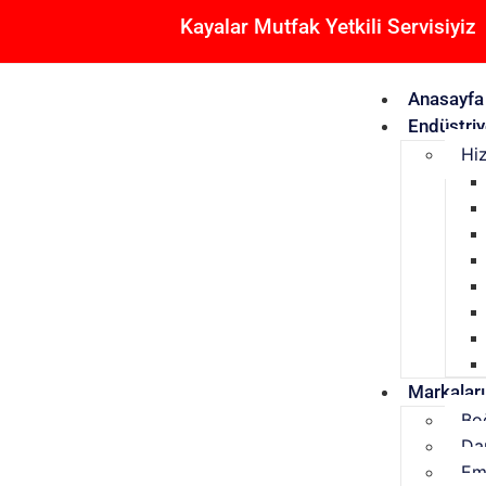
Kayalar Mutfak Yetkili Servisiyiz
Anasayfa
Endüstriy
Hi
Markalar
Bo
Da
Em