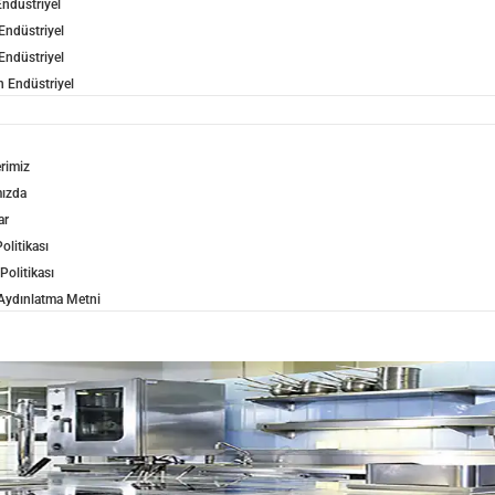
ndüstriyel
Endüstriyel
Endüstriyel
 Endüstriyel
erimiz
ızda
ar
olitikası
 Politikası
ydınlatma Metni