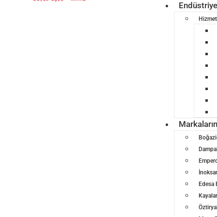
Endüstriy
Hizmet
Markaları
Boğazi
Dampak
Empero
İnoksa
Edesa 
Kayalar
Öztirya